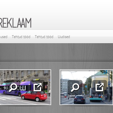
nused
Tehtud tööd
Tehtud tööd
Uudised