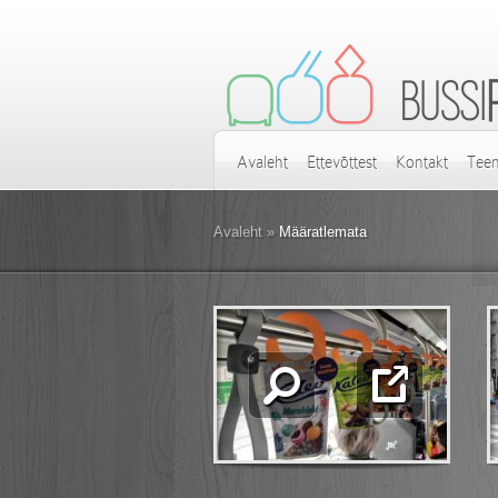
Avaleht
Ettevõttest
Kontakt
Tee
Avaleht
»
Määratlemata